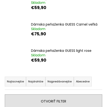
Skladom
á
€59,90
j
s
ť
Dámska peňaženka GUESS Camel veľká
Skladom
?
€75,90
Dámska peňaženka GUESS light rose
Skladom
HĽADAŤ
€59,90
R
O
d
a
Najlacnejšie
Najdrahšie
Najpredávanejšie
Abecedne
p
d
o
e
r
n
OTVORIŤ FILTER
ú