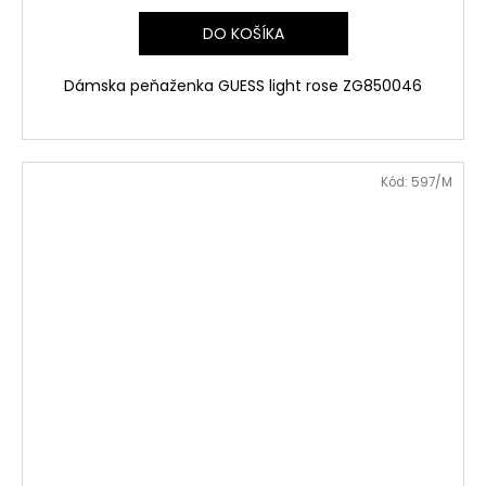
DO KOŠÍKA
Dámska peňaženka GUESS light rose ZG850046
Kód:
597/M