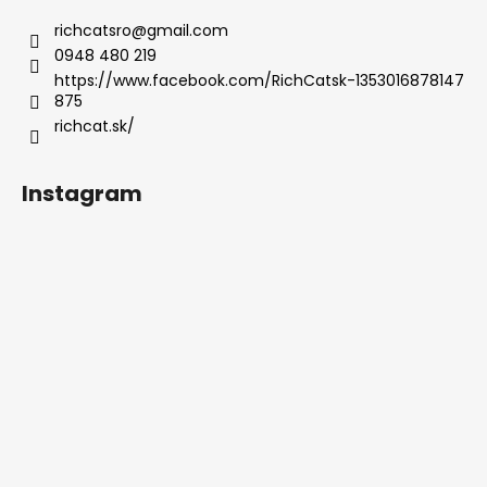
e
richcatsro
@
gmail.com
0948 480 219
https://www.facebook.com/RichCatsk-1353016878147
875
richcat.sk/
Instagram