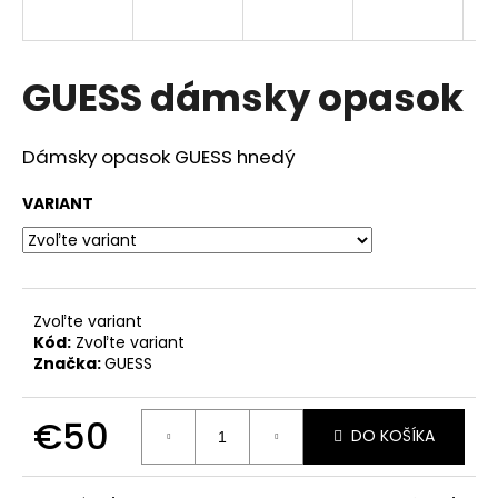
á
j
s
GUESS dámsky opasok
ť
?
Dámsky opasok GUESS hnedý
VARIANT
HĽADAŤ
Zvoľte variant
Kód:
Zvoľte variant
O
Značka:
GUESS
d
p
€50
o
DO KOŠÍKA
r
Jednotková
ú
cena: