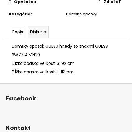
č
Opýtať sa
Zdieľať
a
m
Kategória
:
Dámske opasky
e
Popis
Diskusia
DÁMSKA
PEŇAŽENKA
Dámsky opasok GUESS hnedý so znakmi GUESS
GUESS
LIGHT
BW7714 VIN20
COGNAC
Dĺžka opaska veľkosti S: 92 cm
€59,90
Dĺžka opaska veľkosti L: 113 cm
Z
á
Facebook
p
ä
t
i
Kontakt