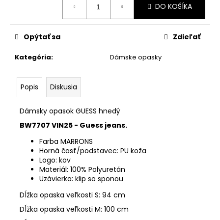
č
DO KOŠÍKA
cena:
a
m
e
Opýtať sa
Zdieľať
Kategória
:
Dámske opasky
DÁMSKA
PEŇAŽENKA
GUESS
Popis
Diskusia
CAMEL
VEĽKÁ
€75,90
Dámsky opasok GUESS hnedý
BW7707 VIN25 - Guess jeans.
Farba MARRONS
Horná časť/podstavec: PU koža
Logo: kov
Materiál: 100% Polyuretán
Uzávierka: klip so sponou
Dĺžka opaska veľkosti S: 94 cm
Dĺžka opaska veľkosti M: 100 cm