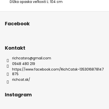
Dĺžka opaska veľkosti L: 104 cm
Z
á
Facebook
p
ä
t
i
Kontakt
e
richcatsro
@
gmail.com
0948 480 219
https://www.facebook.com/RichCatsk-1353016878147
875
richcat.sk/
Instagram