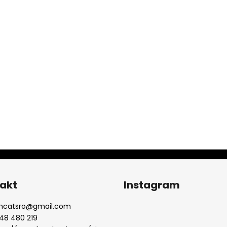
akt
Instagram
chcatsro
@
gmail.com
48 480 219