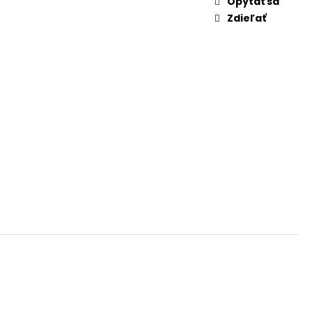
Opýtať sa
NKA GUESS ČIERNA
Zdieľať