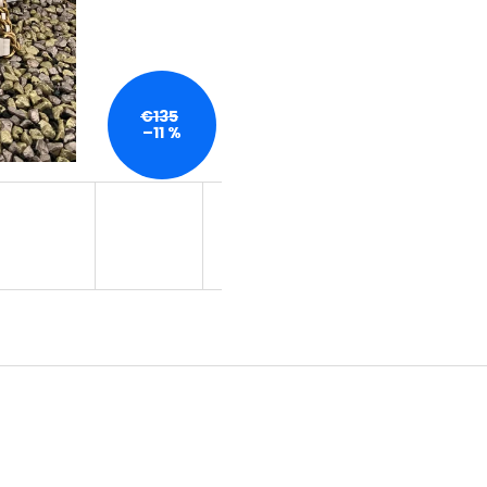
DÁMSKA KABELKA GUESS NOELLE
DÁMSKA PEŇAŽE
€139,90
€59,90
€135
–11 %