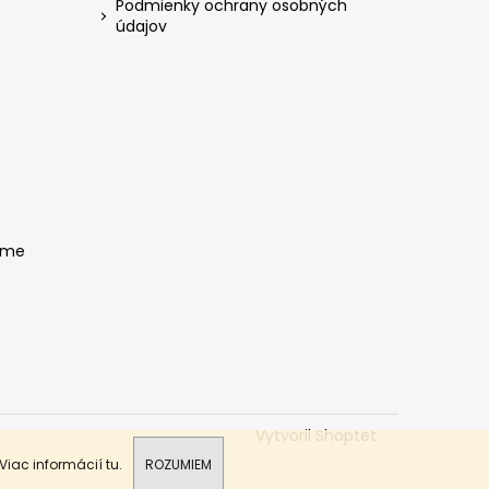
Podmienky ochrany osobných
údajov
ame
Vytvoril Shoptet
 Viac informácií
tu
.
ROZUMIEM