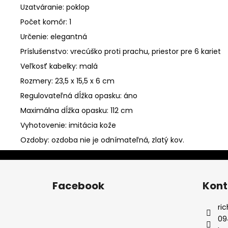
Uzatváranie: poklop
Počet komôr: 1
Určenie: elegantná
Príslušenstvo: vrecúško proti prachu, priestor pre 6 kariet
Veľkosť kabelky: malá
Rozmery: 23,5 x 15,5 x 6 cm
Regulovateľná dĺžka opasku: áno
Maximálna dĺžka opasku: 112 cm
Vyhotovenie: imitácia kože
Ozdoby: ozdoba nie je odnímateľná, zlatý kov.
Z
á
Facebook
Kont
p
ä
ri
t
09