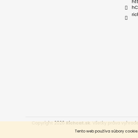
i
ht
hC
e
ric
Copyright 2026
Richcat.sk
. Všetky práva vyhrad
Tento web používa súbory cookie