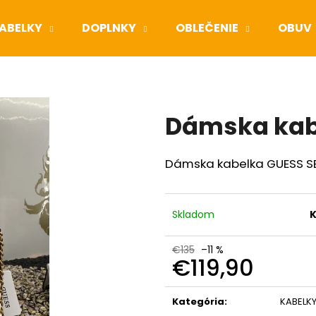
ABELKY
DOPLNKY
OBLEČENIE
OBUV
Čo potrebujete nájsť?
Dámska kab
HĽADAŤ
Dámska kabelka GUESS S
Odporúčame
Skladom
K
€135
–11 %
€119,90
Jednotková
cena:
Kategória
:
KABELK