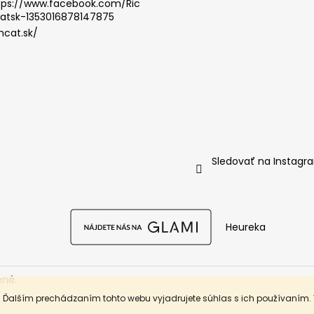
tps://www.facebook.com/Ric
atsk-1353016878147875
hcat.sk/
Sledovať na Instagr
Heureka
ené.
. Ďalším prechádzaním tohto webu vyjadrujete súhlas s ich používaním.