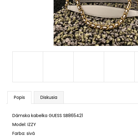
MICHAEL KORS MK5663
€145,90
Popis
Diskusia
Dámska kabelka GUESS SB865421
Model: IZZY
Farba: sivá